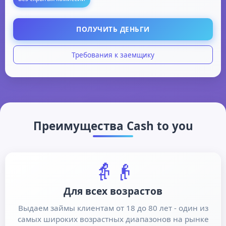
ПОЛУЧИТЬ ДЕНЬГИ
Требования к заемщику
Возраст: от 18 до 80 лет
Гражданство: РФ с постоянной регистрацией
Паспорт РФ
Преимущества Cash to you
Электронная почта и мобильный телефон
Действующая банковская карта или электронный
кошелек
👵👴
Для всех возрастов
Выдаем займы клиентам от 18 до 80 лет - один из
самых широких возрастных диапазонов на рынке