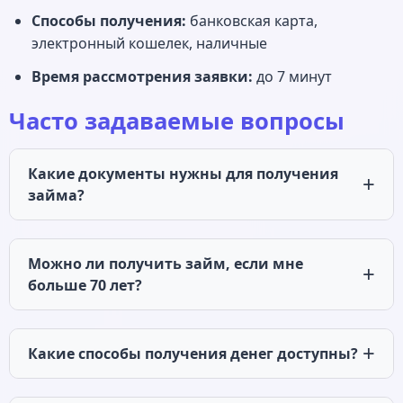
Способы получения:
банковская карта,
электронный кошелек, наличные
Время рассмотрения заявки:
до 7 минут
Часто задаваемые вопросы
Какие документы нужны для получения
займа?
Для оформления займа в Cash to you необходим
только паспорт гражданина РФ.
Можно ли получить займ, если мне
Дополнительные документы не требуются. Все
больше 70 лет?
процедуры идентификации проходят в онлайн-
Да, Cash to you выдает займы клиентам в
режиме.
возрасте до 80 лет включительно. Это одно из
Какие способы получения денег доступны?
ключевых преимуществ компании на рынке
Cash to you предлагает несколько способов
микрофинансирования.