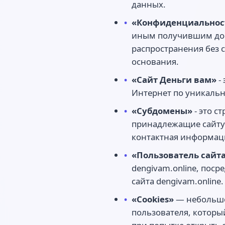
данных.
«Конфиденциальнос
иным получившим дос
распространения без 
основания.
«Сайт Деньги вам»
-
Интернет по уникально
«Субдомены»
- это с
принадлежащие сайту 
контактная информац
«Пользователь сайт
dengivam.online, пос
сайта dengivam.online.
«Cookies»
— небольшо
пользователя, который