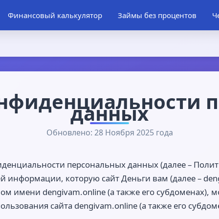
Финансовый калькулятор
Займы без процентов
Ч
нфиденциальности 
данных
Обновлено: 28 Ноября 2025 года
денциальности персональных данных (далее – Поли
й информации, которую сайт Деньги вам (далее – deng
 имени dengivam.online (а также его субдоменах), м
льзования сайта dengivam.online (а также его субдом