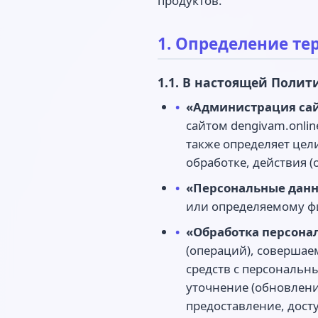
продуктов.
1. Определение т
1.1. В настоящей Поли
«Администрация са
сайтом dengivam.onli
также определяет цел
обработке, действия 
«Персональные дан
или определяемому фи
«Обработка персона
(операций), совершае
средств с персональн
уточнение (обновлени
предоставление, дост