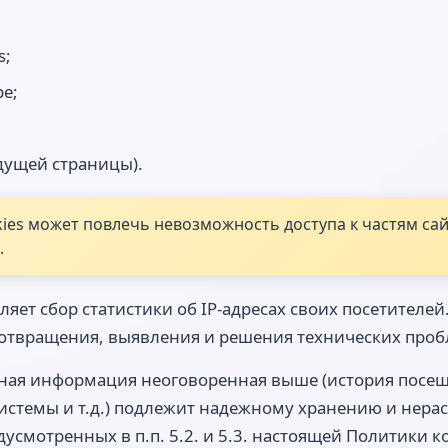
s;
е;
дущей страницы).
es может повлечь невозможность доступа к частям сайт
.
вляет сбор статистики об IP-адресах своих посетител
дотвращения, выявления и решения технических проб
ьная информация неоговоренная выше (история посе
истемы и т.д.) подлежит надежному хранению и нера
усмотренных в п.п. 5.2. и 5.3. настоящей Политики