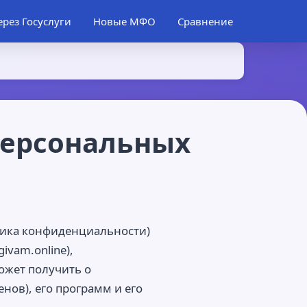
ерез Госуслуги
Новые МФО
Сравнение
персональных
тика конфиденциальности)
ivam.online),
ожет получить о
енов), его программ и его