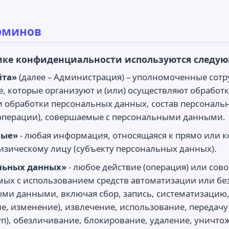
ерминов
тике конфиденциальности используются следу
йта»
(далее – Администрация) – уполномоченные сотр
ne, которые организуют и (или) осуществляют обработ
и обработки персональных данных, состав персонал
(операции), совершаемые с персональными данными.
ные»
- любая информация, относящаяся к прямо или 
зическому лицу (субъекту персональных данных).
льных данных»
- любое действие (операция) или сов
мых с использованием средств автоматизации или бе
ыми данными, включая сбор, запись, систематизацию,
е, изменение), извлечение, использование, передачу
уп), обезличивание, блокирование, удаление, уничт