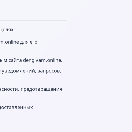
целях:
.online для его
м сайта dengivam.online.
е уведомлений, запросов,
пасности, предотвращения
едоставленных