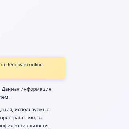
а dengivam.online,
ей. Данная информация
лем.
щения, используемые
спространению, за
 конфиденциальности.