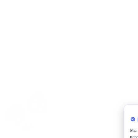
🍪
Мы 
пер