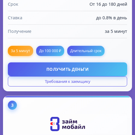
Срок
От 16 до 180 дней
Ставка
до 0.8% в день
Получение
за 5 минут
За 5 минут
До 100 000 ₽
Длительный срок
ПОЛУЧИТЬ ДЕНЬГИ
Требования к заемщику
Гражданство: РФ
Вся Россия, кроме республики Крым
3
Получение на банковскую карту
Возможность пролонгации