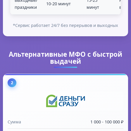
Выходные/
15-25
Работ
10-20 минут
праздники
минут
выхо
*Сервис работает 24/7 без перерывов и выходных
Альтернативные МФО с быстрой
выдачей
2
Сумма
1 000 - 100 000 ₽